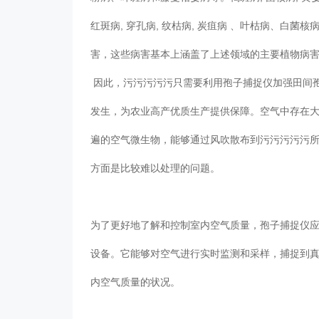
红斑病, 穿孔病, 纹枯病, 炭疽病 、叶枯病、白菌核病
害，这些病害基本上涵盖了上述领域的主要植物病害种类
因此，污污污污污只需要利用孢子捕捉仪加强田间孢子
发生，为农业高产优质生产提供保障。空气中存在
遍的空气微生物，能够通过风吹散布到污污污污污所处
方面是比较难以处理的问题。
为了更好地了解和控制室内空气质量，孢子捕捉
设备。它能够对空气进行实时监测和采样
内空气质量的状况。