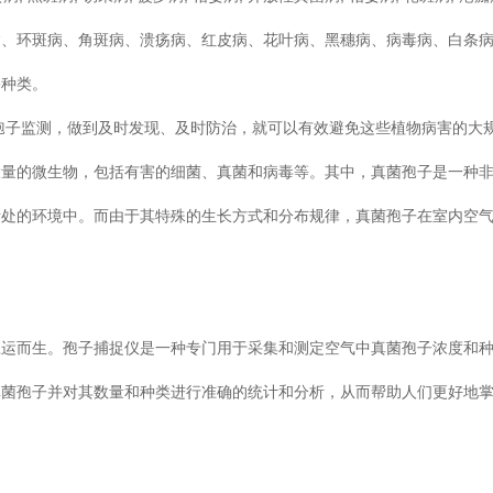
、环斑病、角斑病、溃疡病、红皮病、花叶病、黑穗病、病毒病、白
。
监测，做到及时发现、及时防治，就可以有效避免这些植物病害的大
大量的微生物，包括有害的细菌、真菌和病毒等。其中，真菌孢子是一种
的环境中。而由于其特殊的生长方式和分布规律，真菌孢子在室内空
仪应运而生。孢子捕捉仪是一种专门用于采集和测定空气中真菌孢子浓度和
，捕捉到真菌孢子并对其数量和种类进行准确的统计和分析，从而帮助人们更好地