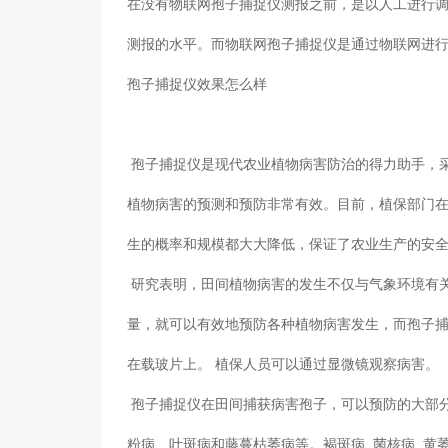
在没有物联网孢子捕捉仪测报之前，是以人工进行调查
测报的水平。而物联网孢子捕捉仪是通过物联网进行自动
孢子捕捉仪效果怎么样
孢子捕捉仪是现代农业植物病害防治的得力助手，采用监
植物病害的预测和预防非常有效。目前，植保部门
生的概率和规模都大大降低，保证了农业生产的安全
研究表明，田间植物病害的发生不仅与气象环境有关
量，就可以有效地预防各种植物病害发生，而
在载玻片上。 植保人员可以通过显微镜观察病害。
孢子捕捉仪在田间捕获病害孢子，可以预防的大部分植物病害都
粉病、叶斑病和藤蔓枯萎病等。褐斑病, 菌核病, 