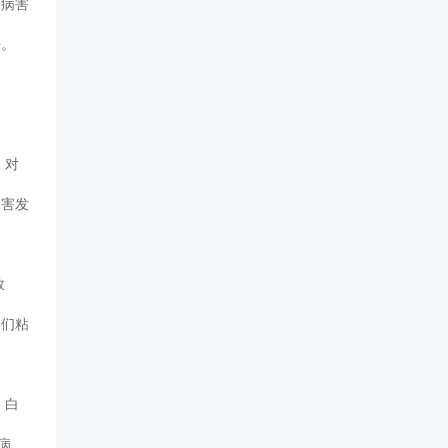
响病害
。
，对
病害发
数
它们粘
、白
病,