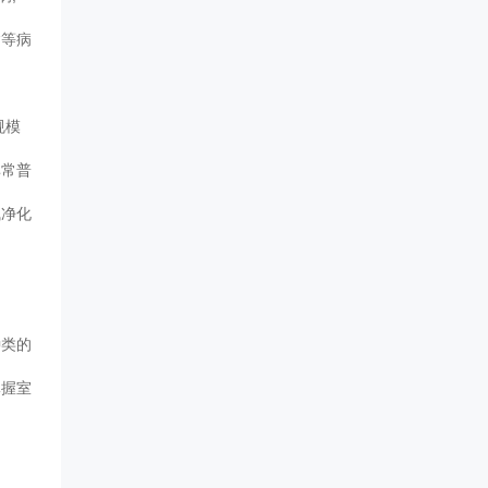
条病等病
规模
非常普
气净化
种类的
掌握室