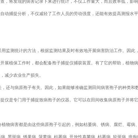
，将发现的病害记录下来进行统计，不仅工作量大，而且效率低，影
捕捉分析，不仅减轻了工作人员的劳动强度，还能有效提高测报水平
测统计的方法，根据监测结果及时有效地开展病害防治工作。因此
在开展植保工作时，都会配备孢子捕捉仪捕获装置。有了它的帮助，植物
，减少农业生产损失。
，还与病原孢子有关。因此，如果能够准确监测田间病害孢子的种类和
孢子捕捉仪是专门用于捕捉致病孢子的仪器。它可以在田间收集病原孢子并将
是由这些病原孢子引起的，例如枯萎病、锈病、腐烂、霉病
黄萎病, 黑斑病, 锈果病, 菠萝病, 枯萎病, 开放性真菌病, 枯萎病, 轮斑病, 疮痂