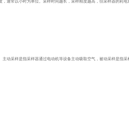
，通常以小时为单位。采样时间越长，采样精度越高，但采样器的耗
。主动采样是指采样器通过电动机等设备主动吸取空气，被动采样是指采