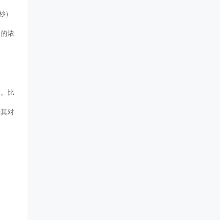
/秒）
子的浓
。比
少其对