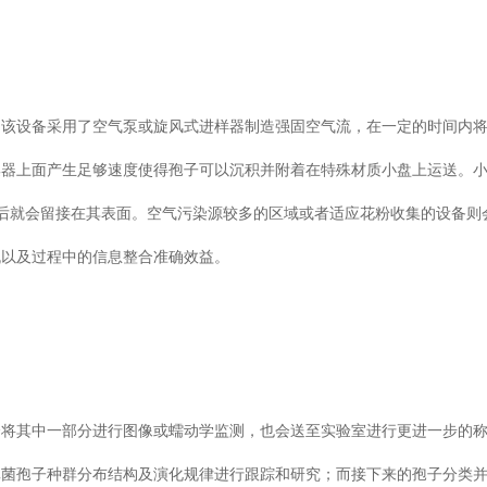
。该设备采用了空气泵或旋风式进样器制造强固空气流，在一定的时间内
集器上面产生足够速度使得孢子可以沉积并附着在特殊材质小盘上运送。
后就会留接在其表面。空气污染源较多的区域或者适应花粉收集的设备则
及过程中的信息整合准确效益。
会将其中一部分进行图像或蠕动学监测，也会送至实验室进行更进一步的称重
真菌孢子种群分布结构及演化规律进行跟踪和研究；而接下来的孢子分类