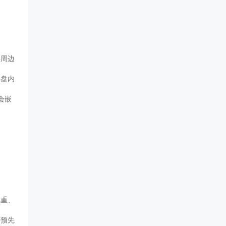
将周边
小盘内
会嵌
、
并预先