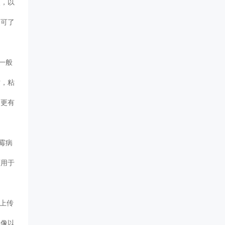
，以
即可了
，一般
，粘
户更有
霜霉病
也可用于
程上传
再像以