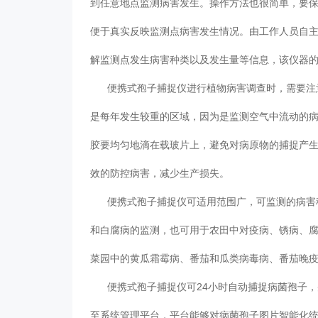
到任意地点监测病害发生。操作方法也很简单，要保
便于真实反映监测点病害发生情况。由工作人员自主
解监测点发生病害种类以及发生量等信息，该仪器的应用
便携式孢子捕捉仪进行植物病害调查时，需要注意监
是每年发生较重的区域，因为是监测空气中流动的病菌孢
胶要均匀地滴在载玻片上，避免对病原物的捕捉产生影响
效的防控病害，减少生产损失。
便携式孢子捕捉仪可适用范围广，可监测的病害种类多
和白腐病的监测，也可用于农田中对疫病、锈病、腐病
菜园中的黄瓜霜霉病、番茄和瓜类病毒病、番茄晚疫病
便携式孢子捕捉仪可24小时自动捕捉病菌孢子，并
至系统管理平台，平台能够对病菌孢子图片智能化统