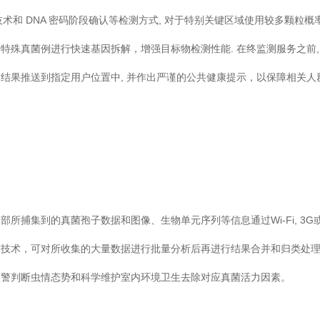
 检测技术和 DNA 密码阶段确认等检测方式, 对于特别关键区域使用较多颗粒概
对于特殊真菌例进行快速基因拆解，增强目标物检测性能. 在终监测服务之前,
结果推送到指定用户位置中, 并作出严谨的公共健康提示，以保障相关人
所捕集到的真菌孢子数据和图像、生物单元序列等信息通过Wi-Fi, 3G
术，可对所收集的大量数据进行批量分析后再进行结果合并和归类处理
判断虫情态势和科学维护室内环境卫生去除对应真菌活力因素。