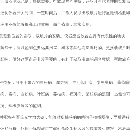
证仪器电源充足，根据需要进行载玻片的更换，选取具有代表性的监测点
控制仪器开关时间，一定时间后，工作人员取出载玻片进行显微镜检测
不仅能够提高工作效率，而且省事，非常实用。
测位置的选取，载玻片的安装。仪器应当放置在具有代表性的地块
子，所以监测点要远离房屋、树木等其他高层障碍物。更换载玻片时
。做好这两点是非常重要的，有利于获取准确的调查数据，帮助农
，可用于果园的白粉病、腐烂病、早期落叶病、梨黑星病、葡萄
、霉病、白粉病、叶斑病、蔓枯病、褐斑病、菌核病的监测，当然
、辣椒疫病等的监测。
配备有百倍光学放大镜，能够对所捕获的病菌孢子拍摄图像，而后远
计和分析，让用户远程就可了解到作物生长区域的病害发生情况，不必