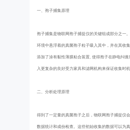
一、孢子捕集原理
孢子捕集是物联网孢子捕捉仪的关键组成部分之一
环境中悬浮着的真菌孢子粒子吸入其中，并在其收
添加了涂有黏性薄膜粘合装置, 使得孢子在静电纠缠
入更复杂的良好受力家具和滤网机构来保证收集时机以
二、分析处理原理
得到了一定量的真菌孢子之后，物联网孢子捕捉仪
数据统计和成份检查。这些初始收集的数据可以为