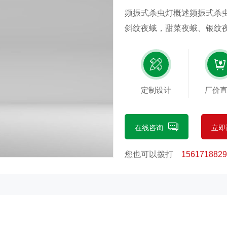
频振式杀虫灯概述频振式杀
斜纹夜蛾，甜菜夜蛾、银纹
杀虫机理是运用光、波、色
远距离用波，加以黄色外壳
电网触杀。在杀虫灯下套一
击毖的蛾子熏杀，从而达到
定制设计
厂价
数、控制害虫危害蔬菜的目的
21点开灯，次日凌晨4点闭
在线咨询
立即
动开关。频振式杀虫灯工作
敏感，在黑夜里喜欢靠近有
您也可以拨打
1561718829
虫的趋向性，近距离用光，
的，它的主要元件是频振灯
光波，引诱害虫靠近，高压
击昏，以达到防治害虫的目的
机理是运用光、波、色、味四