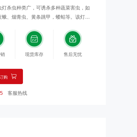
虫灯杀虫种类广，可诱杀多种蔬菜害虫，如
夜蛾、烟青虫、黄条跳甲，蝼蛄等。该灯的
、味四种诱杀方式杀灭害虫。近距离用光，
和味，引诱害虫飞蛾扑灯，外配以频振高压
只袋子，内装少量挥发性农药，可对少量未
杀灭成虫、降低田间产卵量、减少害虫基
直销
现货库存
售后无忧
。一般在4月中旬装灯，10月撤灯，每日
灯。有光控系统的灯能根据自然光的亮度自
订购
原理大多数的害虫都有趋光性，它们对灯光
光亮的地方，频振式杀虫灯就是根据害虫成
5
客服热线
远距离用波，黄色光源，性信息等原理设计
管和高压电网，频振灯管能产生特定频率的
电网缠绕在灯管周围能将飞来的害虫杀死或
。关于“频振式杀虫灯的杀虫原理”：“杀虫
种诱杀方式杀灭害虫。”“近距离用光，远