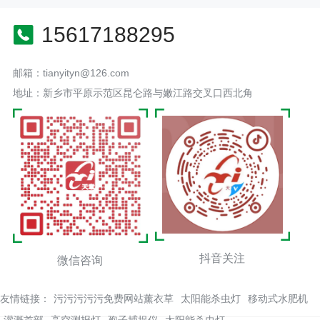
15617188295
邮箱：tianyityn@126.com
地址：新乡市平原示范区昆仑路与嫩江路交叉口西北角
抖音关注
微信咨询
友情链接：
污污污污污免费网站薰衣草
太阳能杀虫灯
移动式水肥机
灌溉首部
高空测报灯
孢子捕捉仪
太阳能杀虫灯