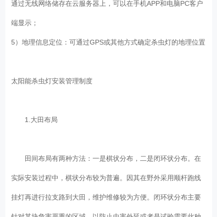
通过无线网络储存在云服务器上，可以在手机APP和电脑PC客户
端显示；
5）地理信息定位：可通过GPS或其他方式确定杀虫灯的地理位置
太阳能杀虫灯安装管理制度
1.大田布局
田间布局有两种方法：一是棋状分布，二是闭环状分布。在
实际安装过程中，棋状分布较为普遍。因其在野外采用顺杆跑线
挂灯再进行拉支路到大田，维护维修较为方便。闭环状分布主要
针对某块危害严重的区域，以防止虫害外延或者是试验需要此种