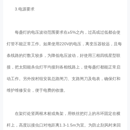
3.电源要求
每盏灯的电压波动范围要求在±5%之内，过高或过低都会使
灯管不能正常工作。如果使用220V的电压，离变压器较远，且每
条线路的灯数又较多，为降低电压波动，好使用三相四线星型联
接，把太阳能杀虫灯平均接到各相线路上，使每盏灯都能正常启
动工作。另外按村组安装总路闸刀、支路闸刀及电表，确保灯和
维护维修安全，便于电费的收缴。
在架灯处竖两根木桩或角架，用铁丝把灯上的吊环固定在横
杆上，高度以接虫口对地距离1.3-1.5m为宜。为防止刮风时来回