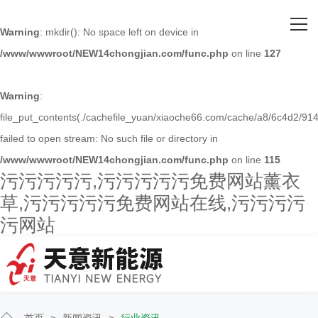
网站首页
Warning
: mkdir(): No space left on device in
/www/wwwroot/NEW14chongjian.com/func.php
on line
127
关于污污污污污
主营产品
Warning
:
file_put_contents(./cachefile_yuan/xiaoche66.com/cache/a8/6c4d2/914
客户案例
failed to open stream: No such file or directory in
/www/wwwroot/NEW14chongjian.com/func.php
on line
115
人才招聘
污污污污污,污污污污污免费网站薰衣
草,污污污污污免费网站在线,污污污污
新闻资讯
污网站
联系污污污污污
首页
>
新闻资讯
>
行业资讯