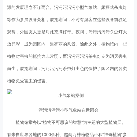
源的发展理念不谋而合。污污污污污小型气象站、频振式杀虫灯
等作为参展设备亮相，展览期间，不时有游客在这些设备前驻足
观赏，外国友人更是对此充满好奇。夜间，污污污污污杀虫灯大
放异彩，成为园区内一道亮丽的风景。除此之外，植物馆内一些
植物对害虫的抵抗力非常弱，而污污污污污杀虫灯专为消灭害虫
而生，展览期间，污污污污污杀虫灯出色的保护了园区内的各类
植物免受害虫的侵害。
污污污污污小型气象站在世园会
植物馆举办以“植物不可思议的智慧”为主题的大型植物展。
有来自世界各地的1000余种、超两万株植物品种和“神奇植物”参