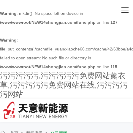
网站首页
Warning
: mkdir(): No space left on device in
/www/wwwroot/NEW14chongjian.com/func.php
on line
127
关于污污污污污
主营产品
Warning
:
file_put_contents(./cachefile_yuan/xiaoche66.com/cache/42/63bbe/a4d
客户案例
failed to open stream: No such file or directory in
/www/wwwroot/NEW14chongjian.com/func.php
on line
115
人才招聘
污污污污污,污污污污污免费网站薰衣
草,污污污污污免费网站在线,污污污污
新闻资讯
污网站
联系污污污污污
首页
>
新闻资讯
>
公司新闻