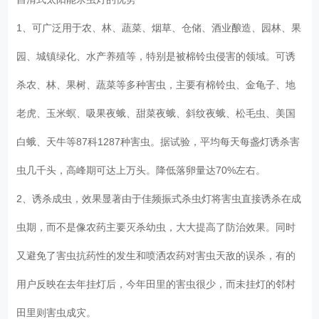
1、可广泛用于农、林、蔬菜、烟草、仓储、酒业酿造、园林、果
园、城镇绿化、水产养殖等，特别是被棉铃虫侵害的领域。可诱
杀农、林、果树、蔬菜等多种害虫，主要有棉铃虫、金龟子、地
老虎、玉米螟、吸果夜蛾、甜菜夜蛾、斜纹夜蛾、松毛虫、美国
白蛾、天牛等87科1287种害虫。据试验，平均每天每盏灯诱杀害
虫几千头，高峰期可达上万头。降低落卵量达70%左右。
2、诱杀成虫，效果显著由于佳频振式杀虫灯将害虫直接诱杀在成
虫期，而不是像农药主要灭杀幼虫，大大提高了防治效果。同时
又避免了害虫抗药性的发生和喷洒农药对害虫天敌的误杀，有的
用户反映在去年挂灯后，今年田里的害虫很少，而未挂灯的邻村
田里则害虫成灾。