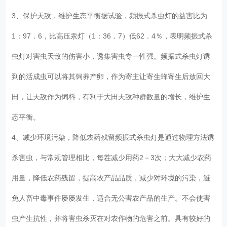
3、保护天敌，维护生态平衡据试验，频振式杀虫灯的益害比为
1：97．6，比高压汞灯（1：36．7）低62．4％，表明频振式杀
虫灯对害虫天敌的伤害小，诱集害虫专一性强。频振式杀虫灯诱
到的活成虫可以将其饲养产卵，作为寄主让寄生蜂寄生后放回大
田，让天敌作为饲料，有利于大田天敌种群数量的增长，维护生
态平衡。
4、减少环境污染，降低农药残留频振式杀虫灯是通过物理方法诱
杀害虫，与常规管理相比，每茬减少用药2－3次；大大减少农药
用量，降低农药残留，提高农产品品质，减少对环境的污染，避
免人畜中毒事件屡屡发生，适合无公害农产品的生产。不会使害
虫产生抗性，并将害虫杀灭在对农作物的危害之前。具有较好的