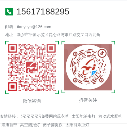
15617188295
邮箱：tianyityn@126.com
地址：新乡市平原示范区昆仑路与嫩江路交叉口西北角
抖音关注
微信咨询
友情链接：
污污污污污免费网站薰衣草
太阳能杀虫灯
移动式水肥机
灌溉首部
高空测报灯
孢子捕捉仪
太阳能杀虫灯