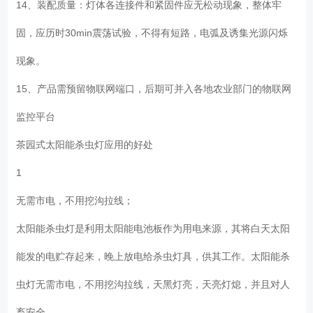
14、装配质量：灯体各连接件和紧固件应无松动现象，整体牢
固，应历时30min震荡试验，不得有短路，电弧及诱集光源闪烁
现象。
15、产品需预留物联网端口，后期可并入各地农业部门的物联网
监控平台
茶园式太阳能杀虫灯应用的好处
1
无需市电，不用挖沟拉线；
太阳能杀虫灯是利用太阳能电池板作为用电来源，其将白天太阳
能发的电贮存起来，晚上放电给杀虫灯具，供其工作。太阳能杀
虫灯无需市电，不用挖沟拉线，天黑灯亮，天亮灯熄，并且对人
畜安全。