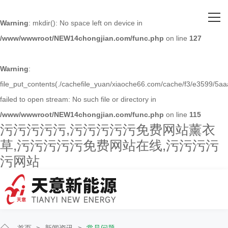
网站首页
Warning
: mkdir(): No space left on device in
/www/wwwroot/NEW14chongjian.com/func.php
on line
127
关于污污污污污
主营产品
Warning
:
file_put_contents(./cachefile_yuan/xiaoche66.com/cache/f3/e3599/5aa
客户案例
failed to open stream: No such file or directory in
/www/wwwroot/NEW14chongjian.com/func.php
on line
115
人才招聘
污污污污污,污污污污污免费网站薰衣
草,污污污污污免费网站在线,污污污污
新闻资讯
污网站
联系污污污污污
首页
>
新闻资讯
>
常见问题