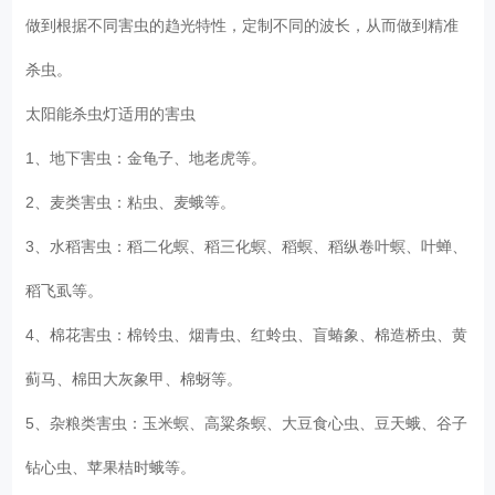
做到根据不同害虫的趋光特性，定制不同的波长，从而做到精准
杀虫。
太阳能杀虫灯适用的害虫
1、地下害虫：金龟子、地老虎等。
2、麦类害虫：粘虫、麦蛾等。
3、水稻害虫：稻二化螟、稻三化螟、稻螟、稻纵卷叶螟、叶蝉、
稻飞虱等。
4、棉花害虫：棉铃虫、烟青虫、红蛉虫、盲蝽象、棉造桥虫、黄
蓟马、棉田大灰象甲、棉蚜等。
5、杂粮类害虫：玉米螟、高粱条螟、大豆食心虫、豆天蛾、谷子
钻心虫、苹果桔时蛾等。