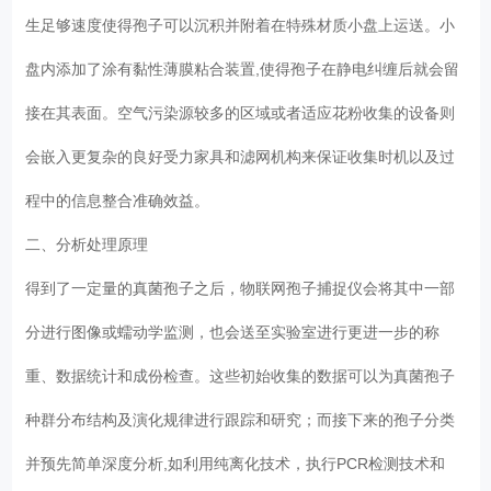
生足够速度使得孢子可以沉积并附着在特殊材质小盘上运送。小
盘内添加了涂有黏性薄膜粘合装置,使得孢子在静电纠缠后就会留
接在其表面。空气污染源较多的区域或者适应花粉收集的设备则
会嵌入更复杂的良好受力家具和滤网机构来保证收集时机以及过
程中的信息整合准确效益。
二、分析处理原理
得到了一定量的真菌孢子之后，物联网孢子捕捉仪会将其中一部
分进行图像或蠕动学监测，也会送至实验室进行更进一步的称
重、数据统计和成份检查。这些初始收集的数据可以为真菌孢子
种群分布结构及演化规律进行跟踪和研究；而接下来的孢子分类
并预先简单深度分析,如利用纯离化技术，执行PCR检测技术和