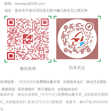
邮箱：tianyityn@126.com
地址：新乡市平原示范区昆仑路与嫩江路交叉口西北角
抖音关注
微信咨询
友情链接：
污污污污污免费网站薰衣草
太阳能杀虫灯
移动式水肥机
灌溉首部
高空测报灯
孢子捕捉仪
太阳能杀虫灯
版权所有 移动式水肥机_污污污污污免费网站薰衣草_太阳能高空测报
灯_太阳能杀虫灯-新乡污污污污污新能源
备案号：豫ICP备18016168
号