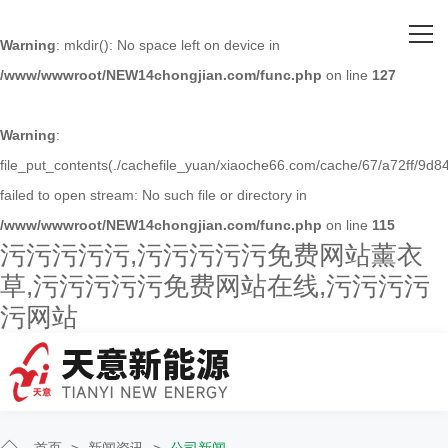
网站首页
Warning
: mkdir(): No space left on device in
/www/wwwroot/NEW14chongjian.com/func.php
on line
127
关于污污污污污
主营产品
Warning
:
file_put_contents(./cachefile_yuan/xiaoche66.com/cache/67/a72ff/9d84
客户案例
failed to open stream: No such file or directory in
/www/wwwroot/NEW14chongjian.com/func.php
on line
115
人才招聘
污污污污污,污污污污污免费网站薰衣
草,污污污污污免费网站在线,污污污污
新闻资讯
污网站
联系污污污污污
首页
>
新闻资讯
>
公司新闻