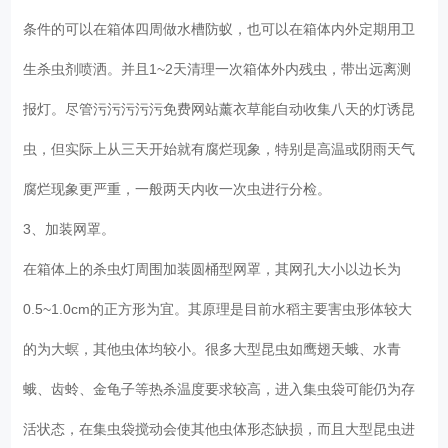
条件的可以在箱体四周做水槽防蚁，也可以在箱体内外定期用卫
生杀虫剂喷洒。并且1~2天清理一次箱体外内残虫，带出远离测
报灯。尽管污污污污污免费网站薰衣草能自动收集八天的灯诱昆
虫，但实际上从三天开始就有腐烂现象，特别是高温或阴雨天气
腐烂现象更严重，一般两天内收一次虫进行分检。
3、加装网罩。
在箱体上的杀虫灯周围加装圆桶型网罩，其网孔大小以边长为
0.5~1.0cm的正方形为宜。其原理是目前水稻主要害虫形体较大
的为大螟，其他虫体均较小。很多大型昆虫如鹰翅天蛾、水青
蛾、齿蛉、金龟子等热杀温度要求较高，进入集虫袋可能仍为存
活状态，在集虫袋搅动会使其他虫体形态缺损，而且大型昆虫进