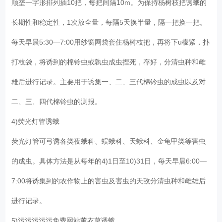
顺垄一字形排列插10把，每把间隔10m。为保持杨树枝把诱蛾的
长期性和稳定性，1次放全量，每隔5天换半量，隔一把换一把。
每天早晨5:30—7:00用纱窗网袋套住杨树枝把，再将下u檬紧，扑
打枝袋，将诱到的棉铃虫或孰虫成虫捏死，存好，分清虫种和雌
雄后进行记录。主要用于诱集一、二、三代棉铃虫的成虫以及对
二、三、四代棉铃虫的测报。
4)荧光灯管诱蛾
荧光灯管可弓诱各类夜蛾科、蜈蛾科、天蛾科、金龟甲类等害虫
的成虫。具体方法是从每年的4)1日至10)31日，每天早晨6:00—
7:00将诱集到的农作物上的害虫及害虫的天敌分清虫种和雌雄后
进行记录。
5)污污污污污免费网站薰衣草诱蛾