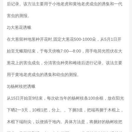
后记录。该方法主要用于小地老虎和黄地老虎成虫的诱集和一代
害虫的测报。
2)大葱花诱蛾
在大葱留种地葱种开花时,固定大葱花500-1000朵，从5月1日开
始至无蛾期结束，于每天傍晚7:00—8:00，用手电筒光照伏在大
葱花上的害虫成虫，分清害虫种类和雌雄后进行记录。该法主要
用于黄地老虎成虫的诱集和幼虫的测报。
3)杨树枝把诱蛾
从15日开始至9结束，每次砍当年的杨树枝条100余根，放在阳光
下晒2一3天，10根1把，分上、、下捆3道，把端再捆于木棍上，
木棍下端削尖，以便插于地内。具体方法是，将捆好的杨树枝把