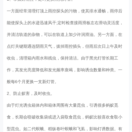
一方面经常清理灯顶上雨控探头的污物，使其排水通畅，雨停后
能使探头上的水迹迅速风干;定时检查接雨滑板左右滑动灵活度，
并清洁轨道的杂物，可以在轨道上加少许润滑油。另一方面，在
点灯关键期遇连阴雨天气，拔掉雨控插头，但雨后次日上午及时
收虫，清理箱内雨水和残虫，保持清洁。由于黑光灯管长期工
作，其发光亮度降低和发光频率衰竭，影响诱虫数量和种类。一
般每6个月更换一支新灯管。
2、防止蚁害，及时收虫。
由于灯光诱虫箱体内和箱体周围有大量昆虫，引诱很多蚂蚁觅
食，长期会咬破收集袋或进入袋取食昆虫，蚂蚁比较喜欢食取小
型昆虫。如二代螟蛾、稻纵卷叶螟蛾和飞虱，影响灯诱数据。有