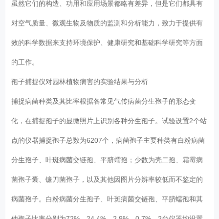
虽然它们的构造、功用和应用场景都略有差异，但是它们都具有
对空气质量、微观生物及物质的监测和分析能力，致力于提供有
效的科学数据来支持环境保护、健康研究和基础科学研究等方面
的工作。
孢子捕捉仪对园林植物病害的实验结果与分析
捕捉病菌种类及其比率根据各常见气传病菌分生孢子的形态变
化，在捕捉孢子的显微照片上识别各种分生孢子。试验设置2个站
点的仪器捕捉孢子总数为6207个，病菌孢子主要种类有白粉病菌
分生孢子、叶斑病菌交链孢、平脐蠕孢；少数为壳二孢、霜霉病
菌孢子囊、镰刀菌孢子，以及其他因图片分辨率较低而不鉴定的
病菌孢子。白粉病菌分生孢子、叶斑病菌交链孢、平脐蠕孢和其
他孢子比率分别为72%、24.4%、2.9%、0.7%。2台仪器均设置