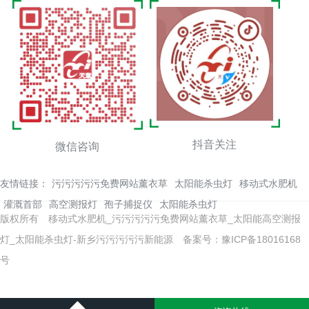
抖音关注
微信咨询
友情链接：
污污污污污免费网站薰衣草
太阳能杀虫灯
移动式水肥机
灌溉首部
高空测报灯
孢子捕捉仪
太阳能杀虫灯
版权所有 移动式水肥机_污污污污污免费网站薰衣草_太阳能高空测报
灯_太阳能杀虫灯-新乡污污污污污新能源
备案号：豫ICP备18016168
号