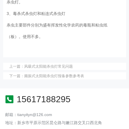
杀虫灯。
3、毒杀式杀虫灯和粘连式杀虫灯
杀虫主要部件分别为盛有挥发性化学农药的毒瓶和粘虫纸
（板）。使用不多。
上一篇：
风吸式太阳能杀虫灯常见问题
下一篇：
频振式太阳能杀虫灯报备参数参考表
15617188295
邮箱：tianyityn@126.com
地址：新乡市平原示范区昆仑路与嫩江路交叉口西北角