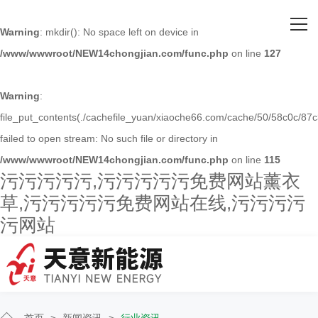
网站首页
Warning
: mkdir(): No space left on device in
/www/wwwroot/NEW14chongjian.com/func.php
on line
127
关于污污污污污
主营产品
Warning
:
file_put_contents(./cachefile_yuan/xiaoche66.com/cache/50/58c0c/87c
客户案例
failed to open stream: No such file or directory in
/www/wwwroot/NEW14chongjian.com/func.php
on line
115
人才招聘
污污污污污,污污污污污免费网站薰衣
草,污污污污污免费网站在线,污污污污
新闻资讯
污网站
联系污污污污污
首页
>
新闻资讯
>
行业资讯