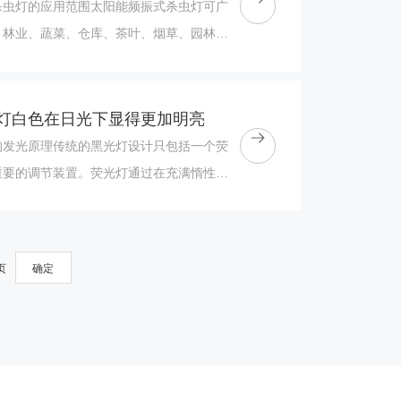
杀虫灯的应用范围太阳能频振式杀虫灯可广
、林业、蔬菜、仓库、茶叶、烟草、园林、
葡萄园、酒业酿造、城镇绿化、水产养殖、
灯白色在日光下显得更加明亮
的发光原理传统的黑光灯设计只包括一个荧
重要的调节装置。荧光灯通过在充满惰性气
灯管中传递电荷来发光。汞原子受到激励后
页
确定