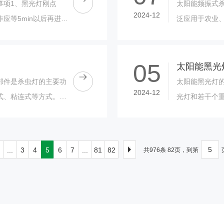
事项1、黑光灯刚点
太阳能频振式
2024-12
应等5min以后再进
泛应用于农业
，频繁启动会缩短黑光
果园、大棚、
畜牧业等应......
05
太阳能黑光
部件是杀虫灯的主要功
太阳能黑光灯
2024-12
式、粘连式等方式。
光灯和若干个
构包括高压发生器（升
体和少量汞的
会发出光子......
...
3
4
5
6
7
...
81
82
共976条 82页，到第