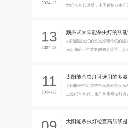
2024-12
世纪70年代以后，中国种植业生产
药，防治病、虫害；一部分农药直
种......
13
频振式太阳能杀虫灯的功能
太阳能黑光灯的发光原理传统的黑
2024-12
光灯和若干个重要的调节装置。荧
体和少量汞的灯管中传递电荷来发
会发出光子......
11
太阳能杀虫灯可选用的多波
太阳能杀虫灯按诱虫光源分类火光
2024-12
上世纪70年代，推广利用煤油灯诱虫
一般已不再运用。电转换光电能转
波。新杀......
09
太阳能杀虫灯检查高压线是