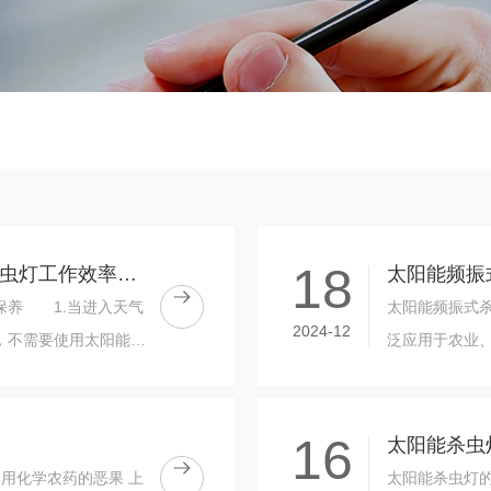
18
自清式太阳能杀虫灯提高杀虫灯工作效率和安全性
保养 1.当进入天气
太阳能频振式
2024-12
，不需要使用太阳能杀
泛应用于农业
将灯体和蓄电池拆下，
果园、大棚、
畜牧业等应......
16
太阳能杀虫
用化学农药的恶果 上
太阳能杀虫灯