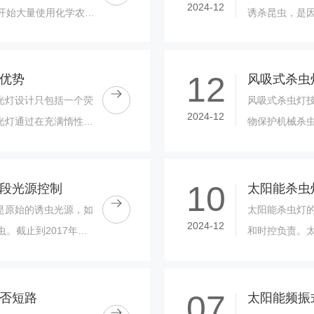
2024-12
开始大量使用化学农
诱杀昆虫，是
接或间接残存于各
它能够吸收某
视......
12
优势
风吸式杀虫
光灯设计只包括一个荧
风吸式杀虫灯技术参
2024-12
光灯通过在充满惰性气
物保护机械杀
光。汞原子受到激励后
检验中心的检验报
10
段光源控制
是原始的诱虫光源，如
太阳能杀虫灯
2024-12
。截止到2017年，
和时控负责。
化的多种特定频率光
和亮灯时长。
光控决定的......
07
否短路
太阳能频振