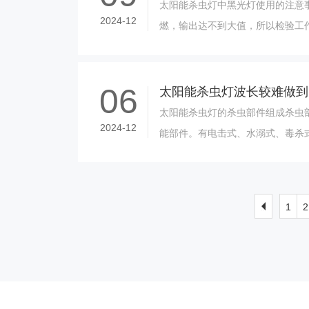
太阳能杀虫灯中黑光灯使用的注意
2024-12
燃，输出达不到大值，所以检验工作
行。2、要尽量减少灯的开关次数
灯的寿命。......
06
太阳能杀虫灯波长较难做到
太阳能杀虫灯的杀虫部件组成杀虫
2024-12
能部件。有电击式、水溺式、毒杀
1、电击式杀虫灯杀虫部件主要结
压器）、杀虫......
1
2