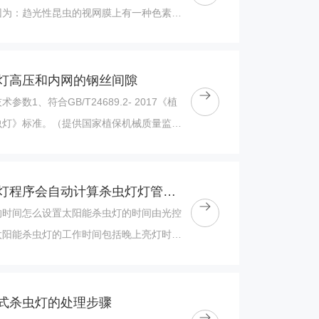
因为：趋光性昆虫的视网膜上有一种色素，
一特殊波长的光，并引起光反应，刺激
灯高压和内网的钢丝间隙
数1、符合GB/T24689.2- 2017《植
虫灯》标准。（提供国家植保机械质量监督
告）2、整灯功率：≤15W，......
太阳能杀虫灯程序会自动计算杀虫灯灯管亮灯时长
的时间怎么设置太阳能杀虫灯的时间由光控
太阳能杀虫灯的工作时间包括晚上亮灯时间
太阳能杀虫灯什么时间开始工作呢？这是由
式杀虫灯的处理步骤