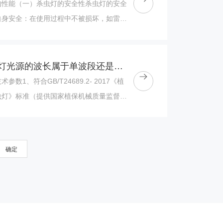
的性能（一）杀虫灯的安全性杀虫灯的安全
自身安全：在使用过程中不被损坏，如雷
短路烧坏部件和灯体……；也包括杀虫灯使
..
电击式杀虫灯光源的波长属于单波段还是多波段
数1、符合GB/T24689.2- 2017《植
虫灯》标准（提供国家植保机械质量监督检
。2、整灯功率≤20W；（提......
确定