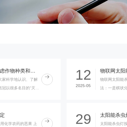
12
太阳能杀虫灯安装高度要考虑作物种类和栽培方式
大家科学地认识、了解
物联网太阳能杀
2025-05
括冠以很多名目的“灭虫
法：一是棋状
一切以杀虫为目的的灯具
中，棋状分布较...
29
定
用化学农药的恶果 上
太阳能杀虫灯