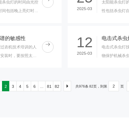
能杀虫灯的时间由光控
太阳能杀虫灯
2025-03
时间包括晚上亮灯时间
性包括杀虫灯
间开始工作呢？这是由
击、雨水造成
用安全：杀虫....
12
谱的敏感性
经过农机技术培训的人
电击式杀虫灯技术参
2025-03
、安装时，要按照太阳
物保护机械杀
装，调整好开启和关闭
验中心检验报告）
2
3
4
5
6
...
81
82
共976条 82页，到第
页