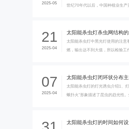
2025-05
世纪70年代以后，中国种植业生产
药，防治病、虫害；一部分农药直
种......
21
太阳能杀虫灯杀虫网结构的
太阳能杀虫灯中黑光灯使用的注意
2025-04
燃，输出达不到大值，所以检验工作
行。2、要尽量减少灯的开关次数
灯的寿命。......
07
太阳能杀虫灯的灯光诱虫介绍1、灯
2025-04
蛾扑火”形象描述了昆虫的趋光性
生物的趋光性诱集并消灭害虫，从
害。灯光......
31
太阳能杀虫灯的时间如何设