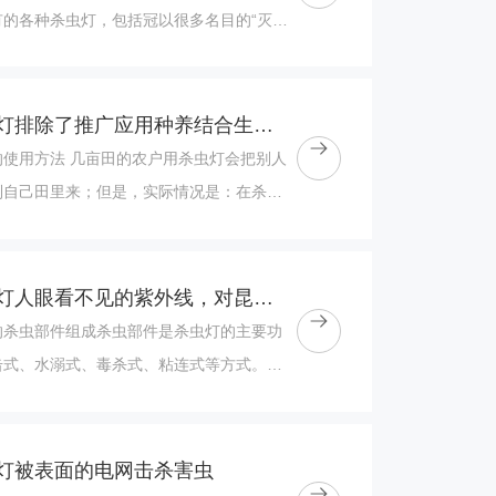
有的各种杀虫灯，包括冠以很多名目的“灭虫
”、“黑光灯”等等，一切以杀虫为目的的灯具
太阳能杀虫灯排除了推广应用种养结合生态农业技术的障碍
的使用方法 几亩田的农户用杀虫灯会把别人
到自己田里来；但是，实际情况是：在杀虫
内虫量会增加；过去，对此局部地区......
太阳能杀虫灯人眼看不见的紫外线，对昆虫就是可见
的杀虫部件组成杀虫部件是杀虫灯的主要功
击式、水溺式、毒杀式、粘连式等方式。
虫灯杀虫部件主要结构包括高压发生器（升
..
灯被表面的电网击杀害虫