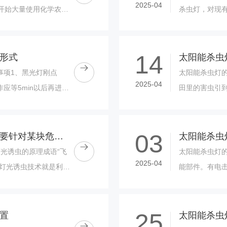
2025-04
开始大量使用化学农
杀虫灯，对现
接或间接残存于各
灯”、“诱虫灯
进......
14
形式
事项1、黑光灯刚点
太阳能杀虫灯
2025-04
应等5min以后再进
田里的害虫引
，频繁启动会缩短黑光
灯下1m半径范围
03
太阳能杀虫灯闭环状分布主要针对某块危害严重的区域
光诱虫的原理成语“飞
太阳能杀虫灯
2025-04
。灯光诱虫技术就是利用
能部件。有电
而防治虫害和虫媒病
1、电击式杀
压器）、杀虫....
25
置
太阳能杀虫